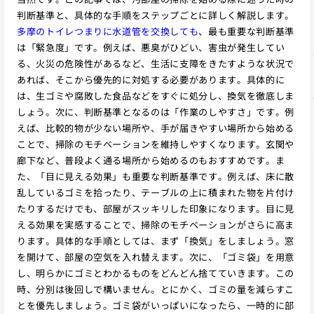
判断基準と、具体的な手順をステップごとに詳しく解説します。
多摩のトイレつまりに水道管を交換しても
、最も重要な判断基準
は「緊急度」です。例えば、悪臭がひどい、害虫が発生してい
る、火災の危険性があるなど、生活に支障をきたすような状況で
あれば、そこから優先的に対処する必要があります。具体的に
は、生ゴミや腐敗した食品などをすぐに処分し、換気を徹底しま
しょう。次に、判断基準となるのは「作業のしやすさ」です。例
えば、比較的物が少ない場所や、手が届きやすい場所から始める
ことで、掃除のモチベーションを維持しやすくなります。玄関や
廊下など、普段よく通る場所から始めるのもおすすめです。ま
た、「目に見える効果」も重要な判断基準です。例えば、床に散
乱しているゴミを拾ったり、テーブルの上に積まれた物を片付け
たりするだけでも、部屋がスッキリした印象になります。目に見
える効果を実感することで、掃除のモチベーションがさらに高ま
ります。具体的な手順としては、まず「換気」をしましょう。窓
を開けて、部屋の空気を入れ替えます。次に、「ゴミ袋」を用意
し、明らかにゴミとわかるものをどんどん捨てていきます。この
時、分別は後回しで構いません。とにかく、ゴミの量を減らすこ
とを優先しましょう。ゴミ袋がいっぱいになったら、一時的に部