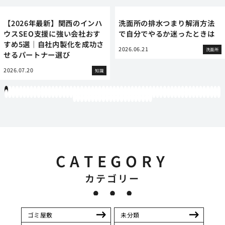
【2026年最新】関西のインハ
洗面所の排水つまり解消方法
ウスSEO支援に強い会社おす
で自分でやるか迷ったときは
すめ5選｜自社内製化を成功さ
2026.06.21
洗面所
せるパートナー選び
2026.07.20
知識
1
2
3
4
5
6
7
8
9
10
11
12
13
14
15
16
17
18
19
20
21
22
23
24
25
26
27
28
29
30
31
32
33
34
35
36
37
38
39
40
41
42
43
44
45
46
47
48
49
50
51
52
53
54
55
56
57
58
59
60
61
62
63
64
65
66
67
68
69
70
71
72
73
74
75
76
77
78
79
80
81
82
83
84
85
86
87
88
89
90
91
92
93
94
95
96
97
98
99
100
101
102
103
104
105
106
107
108
109
110
111
112
113
114
115
116
117
118
119
12
121
122
123
124
125
126
127
128
129
130
131
132
133
134
135
136
137
138
139
140
141
142
CATEGORY
カテゴリー
ゴミ屋敷
未分類