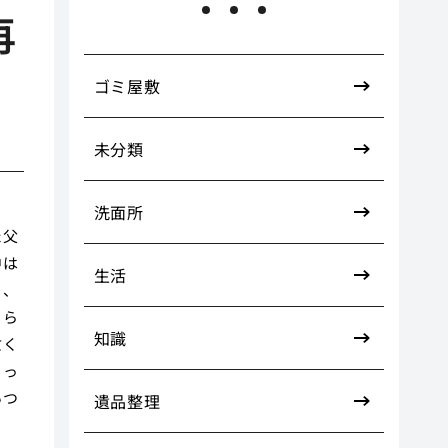
再
ゴミ屋敷
未分類
洗面所
た父
中は
生活
り、
こら
知識
亡く
まっ
いつ
遺品整理
ま