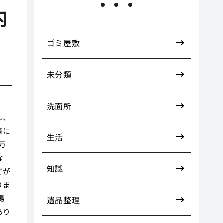
内
ゴミ屋敷
未分類
洗面所
し、
者に
生活
万
な
知識
どが
りま
場
遺品整理
あり