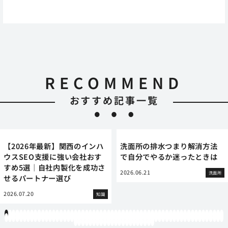
RECOMMEND
おすすめ記事一覧
【2026年最新】関西のインハ
洗面所の排水つまり解消方法
ウスSEO支援に強い会社おす
で自分でやるか迷ったときは
すめ5選｜自社内製化を成功さ
2026.06.21
洗面所
せるパートナー選び
2026.07.20
知識
1
2
3
4
5
6
7
8
9
10
11
12
13
14
15
16
17
18
19
20
21
22
23
24
25
26
27
28
29
30
31
32
33
34
35
36
37
38
39
40
41
42
43
44
45
46
47
48
49
50
51
52
53
54
55
56
57
58
59
60
61
62
63
64
65
66
67
68
69
70
71
72
73
74
75
76
77
78
79
80
81
82
83
84
85
86
87
88
89
90
91
92
93
94
95
96
97
98
99
100
101
102
103
104
105
106
107
108
109
110
111
112
113
114
115
116
117
118
119
12
121
122
123
124
125
126
127
128
129
130
131
132
133
134
135
136
137
138
139
140
141
142