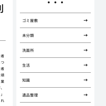
判
ゴミ屋敷
未分類
洗面所
業者
につ
生活
業者
な頑
知識
。業
が、
る」
遺品整理
られ