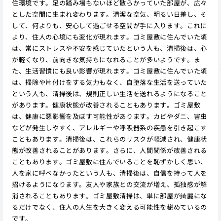
住環境です。足の踏み場もないほど散らかっていた部屋が、広々
とした空間に生まれ変わります。清潔な空気、明るい日差し、そ
して、何よりも、安心して過ごせる空間が手に入ります。これに
より、住人の心境にも変化が現れます。ゴミ屋敷に住んでいた頃
は、常にストレスや不安を感じていたという人も、清掃後は、心
が軽くなり、前向きな気持ちになれることが多いようです。ま
た、生活習慣にも良い影響が現れます。ゴミ屋敷に住んでいた頃
は、掃除や片付けをする気力もなく、自堕落な生活を送っていた
という人も、清掃後は、規則正しい生活を送れるようになること
があります。健康状態が改善されることもあります。ゴミ屋敷
は、健康に悪影響を及ぼす可能性があります。カビやダニ、害虫
などが発生しやすく、アレルギーや呼吸器系の疾患を引き起こす
こともあります。清掃後は、これらのリスクが軽減され、健康状
態が改善されることがあります。さらに、人間関係が改善される
こともあります。ゴミ屋敷に住んでいることを恥ずかしく思い、
人を家に呼べなかったという人も、清掃後は、自信を持って人を
招けるようになります。友人や家族との交流が増え、孤独感が解
消されることもあります。ゴミ屋敷清掃は、単に部屋が綺麗にな
るだけでなく、住人の人生を大きく変える可能性を秘めているの
です。