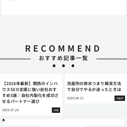
RECOMMEND
おすすめ記事一覧
【2026年最新】関西のインハ
洗面所の排水つまり解消方法
ウスSEO支援に強い会社おす
で自分でやるか迷ったときは
すめ5選｜自社内製化を成功さ
2026.06.21
洗面所
せるパートナー選び
2026.07.20
知識
1
2
3
4
5
6
7
8
9
10
11
12
13
14
15
16
17
18
19
20
21
22
23
24
25
26
27
28
29
30
31
32
33
34
35
36
37
38
39
40
41
42
43
44
45
46
47
48
49
50
51
52
53
54
55
56
57
58
59
60
61
62
63
64
65
66
67
68
69
70
71
72
73
74
75
76
77
78
79
80
81
82
83
84
85
86
87
88
89
90
91
92
93
94
95
96
97
98
99
100
101
102
103
104
105
106
107
108
109
110
111
112
113
114
115
116
117
118
119
12
121
122
123
124
125
126
127
128
129
130
131
132
133
134
135
136
137
138
139
140
141
142