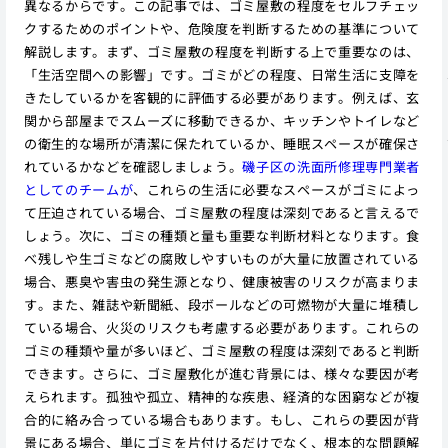
異なるからです。この記事では、ゴミ屋敷の程度をセルフチェッ
クするためのポイントや、危険度を判断するための基準について
解説します。まず、ゴミ屋敷の程度を判断する上で重要なのは、
「生活空間への影響」です。ゴミがどの程度、日常生活に支障を
きたしているかを客観的に評価する必要があります。例えば、玄
関から部屋までスムーズに移動できるか、キッチンやトイレなど
の衛生的な場所が清潔に保たれているか、睡眠スペースが確保さ
れているかなどを確認しましょう。
磯子区の洗面所修理専門業者
としてのチームが
、これらの生活に必要なスペースがゴミによっ
て圧迫されている場合、ゴミ屋敷の程度は深刻であると言えるで
しょう。次に、ゴミの種類と量も重要な判断材料となります。食
べ残しや生ゴミなどの腐敗しやすいものが大量に放置されている
場合、悪臭や害虫の発生源となり、健康被害のリスクが高まりま
す。また、雑誌や新聞紙、段ボールなどの可燃物が大量に堆積し
ている場合、火災のリスクも考慮する必要があります。これらの
ゴミの種類や量が多いほど、ゴミ屋敷の程度は深刻であると判断
できます。さらに、ゴミ屋敷化が進む背景には、様々な要因が考
えられます。孤独や孤立、精神的な疾患、経済的な困窮などが複
合的に絡み合っている場合もあります。もし、これらの要因が背
景にある場合、単にゴミを片付けるだけでなく、根本的な問題解