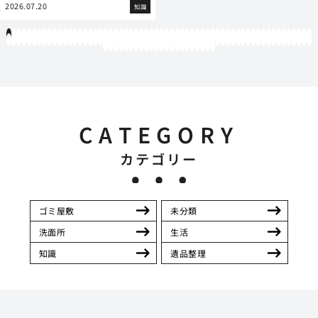
2026.07.20
知識
1
2
3
4
5
6
7
8
9
10
11
12
13
14
15
16
17
18
19
20
21
22
23
24
25
26
27
28
29
30
31
32
33
34
35
36
37
38
39
40
41
42
43
44
45
46
47
48
49
50
51
52
53
54
55
56
57
58
59
60
61
62
63
64
65
66
67
68
69
70
71
72
73
74
75
76
77
78
79
80
81
82
83
84
85
86
87
88
89
90
91
92
93
94
95
96
97
98
99
100
101
102
103
104
105
106
107
108
109
110
111
112
113
114
115
116
117
118
119
12
121
122
123
124
125
126
127
128
129
130
131
132
133
134
135
136
137
138
139
140
141
142
CATEGORY
カテゴリー
ゴミ屋敷
未分類
洗面所
生活
知識
遺品整理