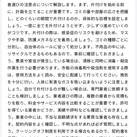
者選びの注意点について解説します。まず、片付けを始める前
に、計画を立てることが重要です。ゴミの量や部屋の広さを把握
し、どのくらいの期間で片付けるのか、具体的な目標を設定しま
しょう。一度に全てを片付けようとせず、少しずつ進めていくの
がコツです。片付けの際は、感染症のリスクを避けるため、マス
クや手袋、防護メガネなどを着用しましょう。ゴミの種類ごとに
分別し、自治体のルールに従って処分します。不用品の中には、
リサイクルできるものもあるので、事前に確認しておきましょ
う。悪臭や害虫が発生している場合は、清掃と同時に消毒・殺虫
作業を行う必要があります。市販の消毒剤や殺虫剤を使用する際
は、使用方法をよく読み、安全に配慮して行ってください。換気
を十分に行い、人体に有害なガスを吸い込まないように注意しま
しょう。自分で片付けるのが難しい場合は、専門業者に依頼する
ことも検討しましょう。業者選びの際は、複数の業者から見積も
りを取り、料金やサービス内容を比較することが重要です。許可
を得ている業者かどうか、実績や評判なども確認しておきましょ
う。業者の中には、不当な高額請求をする悪質な業者も存在しま
す。契約内容をよく確認し、不明な点があれば必ず質問しましょ
う。クーリングオフ制度を利用できる場合もあるので、契約書を