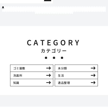
1
2
3
4
5
6
7
8
9
10
11
12
13
14
15
16
17
18
19
20
21
22
23
24
25
26
27
28
29
30
31
32
33
34
35
36
37
38
39
40
41
42
43
44
45
46
47
48
49
50
51
52
53
54
55
56
57
58
59
60
61
62
63
64
65
66
67
68
69
70
71
72
73
74
75
76
77
78
79
80
81
82
83
84
85
86
87
88
89
90
91
92
93
94
95
96
97
98
99
100
101
102
103
104
105
106
107
108
109
110
111
112
113
114
115
116
117
118
119
12
121
122
123
124
125
126
127
128
129
130
131
132
133
134
135
136
137
138
139
140
141
142
CATEGORY
カテゴリー
ゴミ屋敷
未分類
洗面所
生活
知識
遺品整理