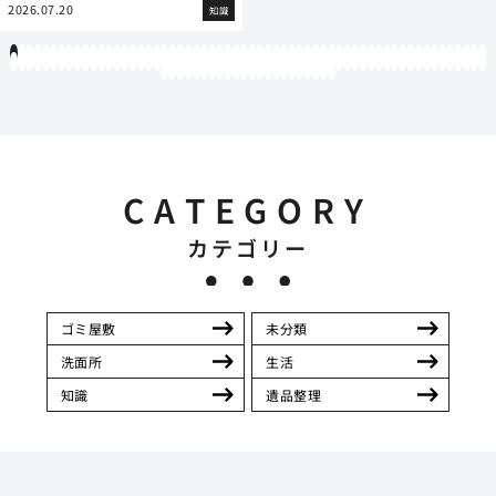
2026.07.20
知識
1
2
3
4
5
6
7
8
9
10
11
12
13
14
15
16
17
18
19
20
21
22
23
24
25
26
27
28
29
30
31
32
33
34
35
36
37
38
39
40
41
42
43
44
45
46
47
48
49
50
51
52
53
54
55
56
57
58
59
60
61
62
63
64
65
66
67
68
69
70
71
72
73
74
75
76
77
78
79
80
81
82
83
84
85
86
87
88
89
90
91
92
93
94
95
96
97
98
99
100
101
102
103
104
105
106
107
108
109
110
111
112
113
114
115
116
117
118
119
12
121
122
123
124
125
126
127
128
129
130
131
132
133
134
135
136
137
138
139
140
141
142
CATEGORY
カテゴリー
ゴミ屋敷
未分類
洗面所
生活
知識
遺品整理