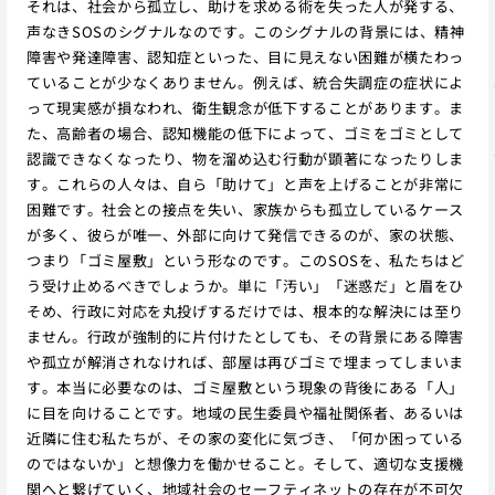
それは、社会から孤立し、助けを求める術を失った人が発する、
声なきSOSのシグナルなのです。このシグナルの背景には、精神
障害や発達障害、認知症といった、目に見えない困難が横たわっ
ていることが少なくありません。例えば、統合失調症の症状によ
って現実感が損なわれ、衛生観念が低下することがあります。ま
た、高齢者の場合、認知機能の低下によって、ゴミをゴミとして
認識できなくなったり、物を溜め込む行動が顕著になったりしま
す。これらの人々は、自ら「助けて」と声を上げることが非常に
困難です。社会との接点を失い、家族からも孤立しているケース
が多く、彼らが唯一、外部に向けて発信できるのが、家の状態、
つまり「ゴミ屋敷」という形なのです。このSOSを、私たちはど
う受け止めるべきでしょうか。単に「汚い」「迷惑だ」と眉をひ
そめ、行政に対応を丸投げするだけでは、根本的な解決には至り
ません。行政が強制的に片付けたとしても、その背景にある障害
や孤立が解消されなければ、部屋は再びゴミで埋まってしまいま
す。本当に必要なのは、ゴミ屋敷という現象の背後にある「人」
に目を向けることです。地域の民生委員や福祉関係者、あるいは
近隣に住む私たちが、その家の変化に気づき、「何か困っている
のではないか」と想像力を働かせること。そして、適切な支援機
関へと繋げていく、地域社会のセーフティネットの存在が不可欠