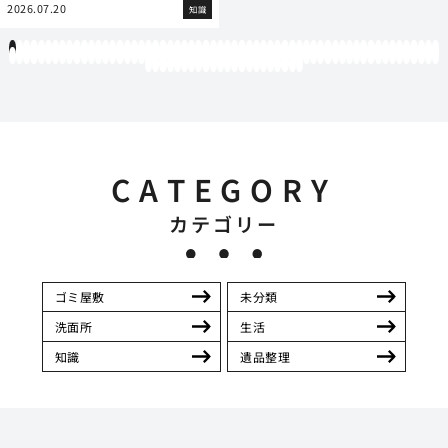
2026.07.20
知識
1
2
3
4
5
6
7
8
9
10
11
12
13
14
15
16
17
18
19
20
21
22
23
24
25
26
27
28
29
30
31
32
33
34
35
36
37
38
39
40
41
42
43
44
45
46
47
48
49
50
51
52
53
54
55
56
57
58
59
60
61
62
63
64
65
66
67
68
69
70
71
72
73
74
75
76
77
78
79
80
81
82
83
84
85
86
87
88
89
90
91
92
93
94
95
96
97
98
99
100
101
102
103
104
105
106
107
108
109
110
111
112
113
114
115
116
117
118
119
12
121
122
123
124
125
126
127
128
129
130
131
132
133
134
135
136
137
138
139
140
141
142
CATEGORY
カテゴリー
ゴミ屋敷
未分類
洗面所
生活
知識
遺品整理