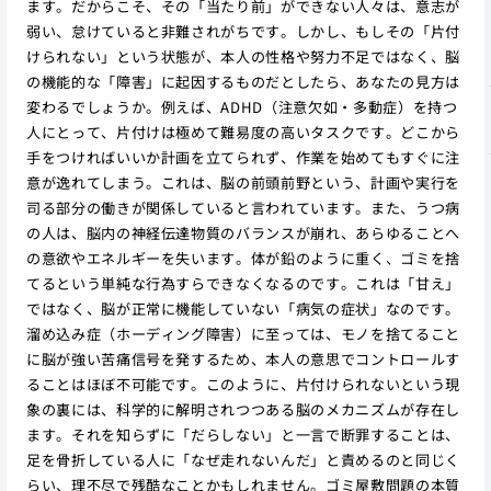
ます。だからこそ、その「当たり前」ができない人々は、意志が
弱い、怠けていると非難されがちです。しかし、もしその「片付
けられない」という状態が、本人の性格や努力不足ではなく、脳
の機能的な「障害」に起因するものだとしたら、あなたの見方は
変わるでしょうか。例えば、ADHD（注意欠如・多動症）を持つ
人にとって、片付けは極めて難易度の高いタスクです。どこから
手をつければいいか計画を立てられず、作業を始めてもすぐに注
意が逸れてしまう。これは、脳の前頭前野という、計画や実行を
司る部分の働きが関係していると言われています。また、うつ病
の人は、脳内の神経伝達物質のバランスが崩れ、あらゆることへ
の意欲やエネルギーを失います。体が鉛のように重く、ゴミを捨
てるという単純な行為すらできなくなるのです。これは「甘え」
ではなく、脳が正常に機能していない「病気の症状」なのです。
溜め込み症（ホーディング障害）に至っては、モノを捨てること
に脳が強い苦痛信号を発するため、本人の意思でコントロールす
ることはほぼ不可能です。このように、片付けられないという現
象の裏には、科学的に解明されつつある脳のメカニズムが存在し
ます。それを知らずに「だらしない」と一言で断罪することは、
足を骨折している人に「なぜ走れないんだ」と責めるのと同じく
らい、理不尽で残酷なことかもしれません。ゴミ屋敷問題の本質