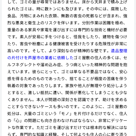
して、ゴミの量が尋常ではありません。床から天井まで積み上げ
られたゴミは、時に数トンにも及びます。その中には、腐敗した
食品、汚物にまみれた衣類、無数の害虫の死骸などが含まれ、強
烈な悪臭と衛生上のリスクを伴います。分別作業は困難を極め、
重量のある家具や家電を運び出すには専門的な技術と機材が必要
です。素人が安易に手をつけると、怪我をしたり、建物を傷つけ
たり、害虫や粉塵による健康被害を受けたりする危険性が非常に
高いのです。そして、より深刻なのが精神的な壁です。
遺品整理
の片付けを芦屋市の業者に依頼した
ゴミ屋敷の住人の多くは、セ
ルフネグレクトや溜め込み症、うつ病といった精神的な問題を抱
えています。彼らにとって、ゴミは単なる不要品ではなく、安心
感を得るためのものであったり、捨てることが極度の苦痛を伴う
執着の対象であったりします。家族や他人が無理やり処分しよう
とすると、激しい抵抗に遭い、関係が悪化してしまうことも少な
くありません。本人が問題の深刻さを認識できず、助けを求める
ことすらできないケースも多いのです。このように、ゴミ屋敷の
処分は、大量のゴミという「モノ」を片付けるだけでなく、住人
の「心」の問題にも向き合わなければならない、非常にデリケー
トな作業です。ただゴミを運び出すだけでは根本的な解決にはな
らず、専門的な知識と経験、そして何よりも住人の心に寄り添う