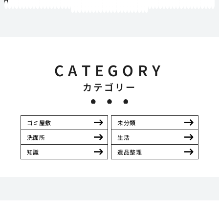
1
2
3
4
5
6
7
8
9
10
11
12
13
14
15
16
17
18
19
20
21
22
23
24
25
26
27
28
29
30
31
32
33
34
35
36
37
38
39
40
41
42
43
44
45
46
47
48
49
50
51
52
53
54
55
56
57
58
59
60
61
62
63
64
65
66
67
68
69
70
71
72
73
74
75
76
77
78
79
80
81
82
83
84
85
86
87
88
89
90
91
92
93
94
95
96
97
98
99
100
101
102
103
104
105
106
107
108
109
110
111
112
113
114
115
116
117
118
119
12
121
122
123
124
125
126
127
128
129
130
131
132
133
134
135
136
137
138
139
140
141
142
CATEGORY
カテゴリー
ゴミ屋敷
未分類
洗面所
生活
知識
遺品整理