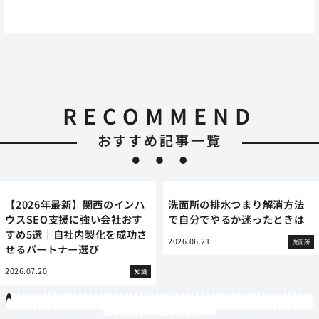
RECOMMEND
おすすめ記事一覧
【2026年最新】関西のインハ
洗面所の排水つまり解消方法
ウスSEO支援に強い会社おす
で自分でやるか迷ったときは
すめ5選｜自社内製化を成功さ
2026.06.21
洗面所
せるパートナー選び
2026.07.20
知識
1
2
3
4
5
6
7
8
9
10
11
12
13
14
15
16
17
18
19
20
21
22
23
24
25
26
27
28
29
30
31
32
33
34
35
36
37
38
39
40
41
42
43
44
45
46
47
48
49
50
51
52
53
54
55
56
57
58
59
60
61
62
63
64
65
66
67
68
69
70
71
72
73
74
75
76
77
78
79
80
81
82
83
84
85
86
87
88
89
90
91
92
93
94
95
96
97
98
99
100
101
102
103
104
105
106
107
108
109
110
111
112
113
114
115
116
117
118
119
12
121
122
123
124
125
126
127
128
129
130
131
132
133
134
135
136
137
138
139
140
141
142