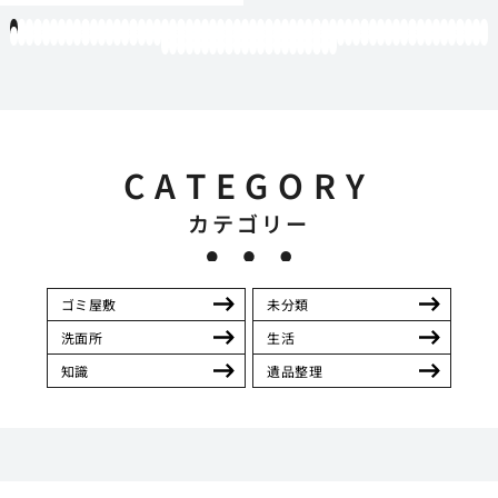
1
2
3
4
5
6
7
8
9
10
11
12
13
14
15
16
17
18
19
20
21
22
23
24
25
26
27
28
29
30
31
32
33
34
35
36
37
38
39
40
41
42
43
44
45
46
47
48
49
50
51
52
53
54
55
56
57
58
59
60
61
62
63
64
65
66
67
68
69
70
71
72
73
74
75
76
77
78
79
80
81
82
83
84
85
86
87
88
89
90
91
92
93
94
95
96
97
98
99
100
101
102
103
104
105
106
107
108
109
110
111
112
113
114
115
116
117
118
119
12
121
122
123
124
125
126
127
128
129
130
131
132
133
134
135
136
137
138
139
140
141
142
CATEGORY
カテゴリー
ゴミ屋敷
未分類
洗面所
生活
知識
遺品整理