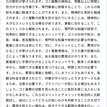
力の節約が挙げられます。ゴミ屋敷の掃除は、想像以上に時間と
労力がかかる作業です。専門業者に依頼することで、これらの負
担を大幅に軽減することができます。また、精神的な負担も軽減
されます。ゴミ屋敷の状態を目の当たりにすることは、精神的に
大きなストレスとなる場合があります。業者に任せることで、こ
のストレスから解放されます。さらに、専門的な知識や技術で、
効率的に清掃できることもメリットです。ゴミの分別や処分、消
臭、消毒、害虫駆除など、専門的な知識や技術が必要な作業も、
業者に任せれば安心です。次に、デメリットとしては、費用がか
かることが挙げられます。ゴミ屋敷清掃は、ゴミの量や部屋の広
さによって異なりますが、ある程度の費用はかかります。また、
業者選びに手間がかかることもデメリットです。数多くの業者の
中から、信頼できる業者を見つけるには、時間と労力が必要で
す。さらに、悪質な業者に依頼してしまうリスクもあります。高
額な料金を請求されたり、作業が不十分だったりするケースもあ
るため、注意が必要です。プライバシーが気になる場合もあるで
しょう。ゴミ屋敷の状態を見られることに抵抗を感じる人もいる
かもしれません。これらのメリットとデメリットを総合的に比較
検討し、自分にとってどちらが良いのかを判断することが大切で
す。費用を抑えたい場合は、自分でできる範囲の清掃を行い、
一