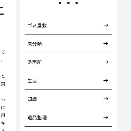
に
ゴミ屋敷
未分類
って
す。
洗面所
。
除と
生活
、買
め
知識
しっ
手に
活用
遺品整理
ッキ
イル