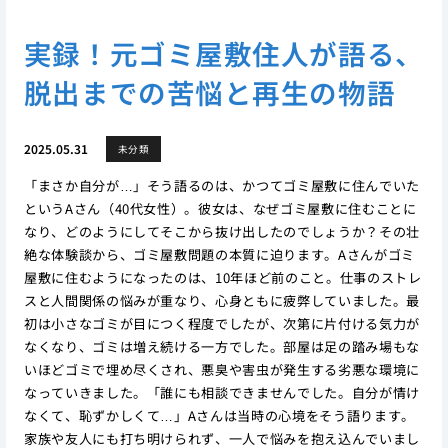
実録！元ゴミ屋敷住人が語る、
脱出までの苦悩と再生の物語
2025.05.31
未分類
「まさか自分が…」そう語るのは、かつてゴミ屋敷に住んでいた
というAさん（40代女性）。彼女は、なぜゴミ屋敷に住むことに
なり、どのようにしてそこから抜け出したのでしょうか？その壮
絶な体験談から、ゴミ屋敷問題の本質に迫ります。Aさんがゴミ
屋敷に住むようになったのは、10年ほど前のこと。仕事のストレ
スと人間関係の悩みが重なり、心身ともに疲弊していました。最
初は小さなゴミが目につく程度でしたが、次第に片付ける気力が
なくなり、ゴミは増え続ける一方でした。部屋は足の踏み場もな
いほどゴミで埋め尽くされ、悪臭や害虫が発生する劣悪な環境に
なっていきました。「誰にも相談できませんでした。自分が情け
なくて、恥ずかしくて…」Aさんは当時の心境をそう語ります。
家族や友人にも打ち明けられず、一人で悩みを抱え込んでいまし