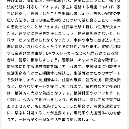
弁護士は、債務整理、損害賠償請求、家主との交渉など、様々な
法的問題に対応してくれます。家主に連絡する可能であれば、家
主に連絡し、夜逃げしたことを謝罪しましょう。未払い家賃の支
払い方法や、ゴミの撤去費用などについて話し合うことで、事態
の悪化を防ぐことができます。住民票を移す新しい住所が決まっ
たら、速やかに住民票を移しましょう。住民票を移さないと、行
政サービスを受けられなくなったり、事件や事故に巻き込まれた
際に連絡が取れなくなったりする可能性があります。警察に相談
する夜逃げの理由が、DVやストーカーなどの犯罪行為である場
合は、警察に相談しましょう。警察は、あなたの安全を確保し、
加害者に対する法的措置を講じてくれます。支援団体に相談する
生活困窮者向けの支援団体に相談し、生活再建のためのサポート
を受けましょう。支援団体は、住居の確保、就労支援、医療支援
など、様々なサポートを提供してくれます。精神的なケア夜逃げ
は、精神的に大きな負担となります。精神科医やカウンセラーに
相談し、心のケアを行いましょう。夜逃げは、決して解決策では
ありませんが、もし夜逃げしてしまった場合は、事態を放置せず
に、早急に対処することが重要です。専門家や支援団体の力を借
りて、一日も早く平穏な生活を取り戻しましょう。