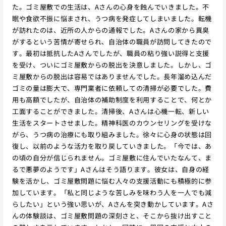
た。ゴミ屋敷での生活は、Aさんの心身を蝕んでいきました。不
眠や食欲不振に悩まされ、うつ病を発症してしまいました。転機
が訪れたのは、近所の人からの通報でした。Aさんの家から異臭
がするという苦情が寄せられ、自治体の職員が訪問してきたので
す。最初は抵抗したAさんでしたが、職員の粘り強い説得と支援
を受け、ついにゴミ屋敷からの脱出を決意しました。しかし、ゴ
ミ屋敷からの脱出は容易ではありませんでした。長年溜め込んだ
ゴミの量は膨大で、専門業者に依頼しての清掃が必要でした。費
用も高額でしたが、自治体の補助制度を利用することで、何とか
工面することができました。清掃後、Aさんは心機一転、新しい
生活をスタートさせました。精神科医のカウンセリングを受けな
がら、うつ病の治療にも取り組みました。徐々に心身の状態は回
復し、以前のような活力を取り戻していきました。「今では、あ
の頃の自分が信じられません。ゴミ屋敷に住んでいたなんて、ま
るで悪夢のようです」Aさんはそう語ります。彼女は、自身の経
験を活かし、ゴミ屋敷問題に悩む人々の支援活動にも積極的に参
加しています。「私と同じような苦しみを味わう人を一人でも減
らしたい」という強い思いが、Aさんを突き動かしています。Aさ
んの体験談は、ゴミ屋敷問題の深刻さと、そこから抜け出すこと