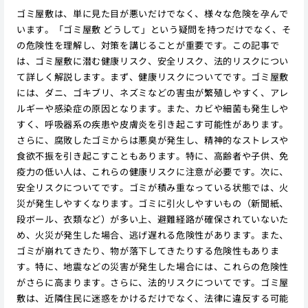
ゴミ屋敷は、単に見た目が悪いだけでなく、様々な危険を孕んで
います。「ゴミ屋敷 どうして」という疑問を持つだけでなく、そ
の危険性を理解し、対策を講じることが重要です。この記事で
は、ゴミ屋敷に潜む健康リスク、安全リスク、法的リスクについ
て詳しく解説します。まず、健康リスクについてです。ゴミ屋敷
には、ダニ、ゴキブリ、ネズミなどの害虫が繁殖しやすく、アレ
ルギーや感染症の原因となります。また、カビや細菌も発生しや
すく、呼吸器系の疾患や皮膚炎を引き起こす可能性があります。
さらに、腐敗したゴミからは悪臭が発生し、精神的なストレスや
食欲不振を引き起こすこともあります。特に、高齢者や子供、免
疫力の低い人は、これらの健康リスクに注意が必要です。次に、
安全リスクについてです。ゴミが積み重なっている状態では、火
災が発生しやすくなります。ゴミに引火しやすいもの（新聞紙、
段ボール、衣類など）が多い上、避難経路が確保されていないた
め、火災が発生した場合、逃げ遅れる危険性があります。また、
ゴミが崩れてきたり、物が落下してきたりする危険性もありま
す。特に、地震などの災害が発生した場合には、これらの危険性
がさらに高まります。さらに、法的リスクについてです。ゴミ屋
敷は、近隣住民に迷惑をかけるだけでなく、法律に違反する可能