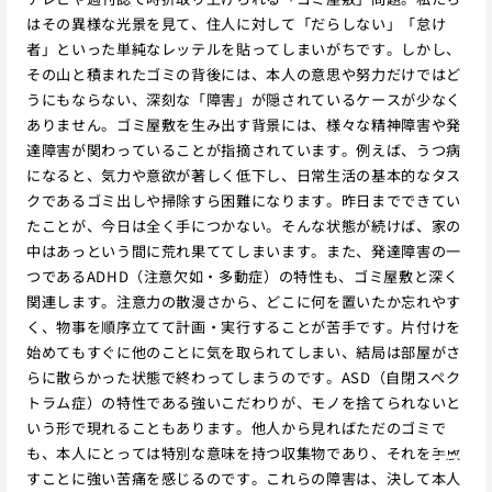
はその異様な光景を見て、住人に対して「だらしない」「怠け
者」といった単純なレッテルを貼ってしまいがちです。しかし、
その山と積まれたゴミの背後には、本人の意思や努力だけではど
うにもならない、深刻な「障害」が隠されているケースが少なく
ありません。ゴミ屋敷を生み出す背景には、様々な精神障害や発
達障害が関わっていることが指摘されています。例えば、うつ病
になると、気力や意欲が著しく低下し、日常生活の基本的なタス
クであるゴミ出しや掃除すら困難になります。昨日までできてい
たことが、今日は全く手につかない。そんな状態が続けば、家の
中はあっという間に荒れ果ててしまいます。また、発達障害の一
つであるADHD（注意欠如・多動症）の特性も、ゴミ屋敷と深く
関連します。注意力の散漫さから、どこに何を置いたか忘れやす
く、物事を順序立てて計画・実行することが苦手です。片付けを
始めてもすぐに他のことに気を取られてしまい、結局は部屋がさ
らに散らかった状態で終わってしまうのです。ASD（自閉スペク
トラム症）の特性である強いこだわりが、モノを捨てられないと
いう形で現れることもあります。他人から見ればただのゴミで
も、本人にとっては特別な意味を持つ収集物であり、それを手放
すことに強い苦痛を感じるのです。これらの障害は、決して本人