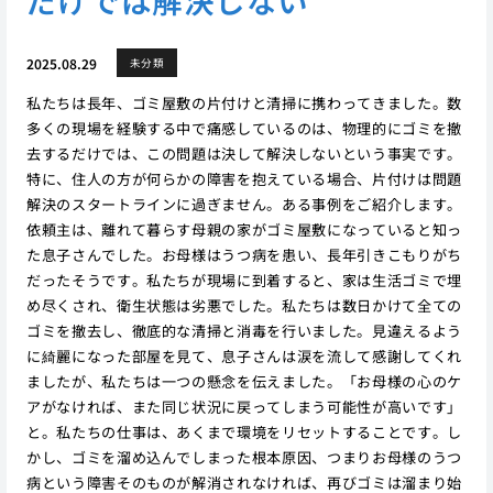
だけでは解決しない
2025.08.29
未分類
私たちは長年、ゴミ屋敷の片付けと清掃に携わってきました。数
多くの現場を経験する中で痛感しているのは、物理的にゴミを撤
去するだけでは、この問題は決して解決しないという事実です。
特に、住人の方が何らかの障害を抱えている場合、片付けは問題
解決のスタートラインに過ぎません。ある事例をご紹介します。
依頼主は、離れて暮らす母親の家がゴミ屋敷になっていると知っ
た息子さんでした。お母様はうつ病を患い、長年引きこもりがち
だったそうです。私たちが現場に到着すると、家は生活ゴミで埋
め尽くされ、衛生状態は劣悪でした。私たちは数日かけて全ての
ゴミを撤去し、徹底的な清掃と消毒を行いました。見違えるよう
に綺麗になった部屋を見て、息子さんは涙を流して感謝してくれ
ましたが、私たちは一つの懸念を伝えました。「お母様の心のケ
アがなければ、また同じ状況に戻ってしまう可能性が高いです」
と。私たちの仕事は、あくまで環境をリセットすることです。し
かし、ゴミを溜め込んでしまった根本原因、つまりお母様のうつ
病という障害そのものが解消されなければ、再びゴミは溜まり始