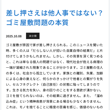
差し押さえは他人事ではない？
ゴミ屋敷問題の本質
2025.10.08
未分類
ゴミ屋敷が原因で家が差し押さえられる。このニュースを聞いた
時、多くの人は「だらしない人が招いた自業自得の結果だ」と片
付けてしまうかもしれません。しかし、その背景を深く見つめる
と、これは単なる個人の問題ではなく、現代社会が抱える病理の
一端が凝縮された現象であることが分かります。ゴミ屋敷の住人
の多くは、社会から孤立しています。家族との離別、失業、加齢
による心身の衰えなど、何らかのきっかけで他者との繋がりを失
い、セルフネグレクト（自己放任）の状態に陥ってしまうので
す。生きる気力を失い、身の回りのことをする意欲が湧かない。
ゴミを捨てられないのは、その結果に過ぎません。また、「溜め
込み症」という精神疾患が背景にある場合も少なくありません。
これは、モノを捨てることに極度の苦痛を感じ、価値のないもの