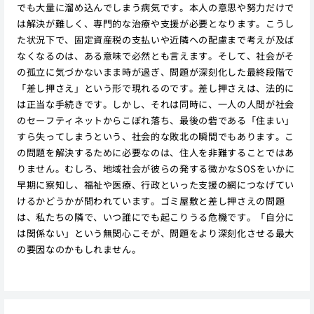
でも大量に溜め込んでしまう病気です。本人の意思や努力だけで
は解決が難しく、専門的な治療や支援が必要となります。こうし
た状況下で、固定資産税の支払いや近隣への配慮まで考えが及ば
なくなるのは、ある意味で必然とも言えます。そして、社会がそ
の孤立に気づかないまま時が過ぎ、問題が深刻化した最終段階で
「差し押さえ」という形で現れるのです。差し押さえは、法的に
は正当な手続きです。しかし、それは同時に、一人の人間が社会
のセーフティネットからこぼれ落ち、最後の砦である「住まい」
すら失ってしまうという、社会的な敗北の瞬間でもあります。こ
の問題を解決するために必要なのは、住人を非難することではあ
りません。むしろ、地域社会が彼らの発する微かなSOSをいかに
早期に察知し、福祉や医療、行政といった支援の網につなげてい
けるかどうかが問われています。ゴミ屋敷と差し押さえの問題
は、私たちの隣で、いつ誰にでも起こりうる危機です。「自分に
は関係ない」という無関心こそが、問題をより深刻化させる最大
の要因なのかもしれません。