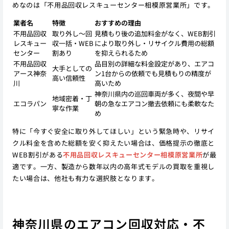
めなのは「不用品回収レスキューセンター相模原営業所」です。
業者名
特徴
おすすめの理由
不用品回収
取り外し〜回
見積もり後の追加料金がなく、WEB割引
レスキュー
収一括・WEB
により取り外し・リサイクル費用の総額
センター
割あり
を抑えられるため
不用品回収
品目別の詳細な料金設定があり、エアコ
大手としての
アース神奈
ン1台からの依頼でも見積もりの精度が
高い信頼性
川
高いため
神奈川県内の巡回車両が多く、夜間や早
地域密着・丁
エコラパン
朝の急なエアコン撤去依頼にも柔軟なた
寧な作業
め
特に「今すぐ安全に取り外してほしい」という緊急時や、リサイ
クル料金を含めた総額を安く抑えたい場合は、価格提示の徹底と
WEB割引がある
不用品回収レスキューセンター相模原営業所
が最
適です。一方、製造から数年以内の高年式モデルの買取を重視し
たい場合は、他社も有力な選択肢となります。
神奈川県のエアコン回収対応・不