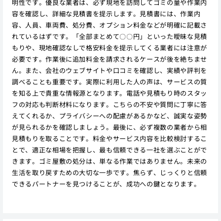
明性です。優良な業者は、必ず現地を訪問してゴミの量や作業内
容を確認し、詳細な見積書を提示します。見積書には、作業内
容、人員、車両費、処分費、オプション料金などが明確に記載さ
れているはずです。「全部まとめて〇〇円」といった曖昧な見積
もりや、現地確認なしで格安料金を提示してくる業者には注意が
必要です。作業後に追加料金を請求されるケースが後を絶ちませ
ん。また、会社のウェブサイトや口コミを確認し、実績や評判を
調べることも重要です。実際に利用した人の声は、サービスの質
を知る上で貴重な情報源となります。電話や見積もり時のスタッ
フの対応も判断材料になります。こちらの不安や質問に丁寧に答
えてくれるか、プライバシーへの配慮があるかなど、誠実な姿勢
が見られるかを確認しましょう。最後に、必ず複数の業者から相
見積もりを取ることです。料金やサービス内容を比較検討するこ
とで、適正な相場を把握し、最も信頼できる一社を選ぶことがで
きます。ゴミ屋敷の処分は、単なる作業ではありません。未来の
生活を取り戻すための大切な一歩です。焦らず、じっくりと信頼
できるパートナーを見つけることが、成功への鍵となります。