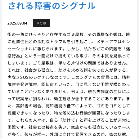
される障害のシグナル
2025.09.04
未分類
街の一角にひっそりと存在するゴミ屋敷。その異様な外観は、時
に近隣住民との深刻なトラブルを引き起こし、メディアではセン
セーショナルに報じられます。しかし、私たちがこの問題を「迷
惑行為」という一面だけで捉えている限り、その本質を見誤って
しまいます。ゴミ屋敷は、単なる片付けの問題ではありません。
それは、社会から孤立し、助けを求める術を失った人が発する、
声なきSOSのシグナルなのです。このシグナルの背景には、精神
障害や発達障害、認知症といった、目に見えない困難が横たわっ
ていることが少なくありません。例えば、統合失調症の症状によ
って現実感が損なわれ、衛生観念が低下することがあります。ま
た、高齢者の場合、認知機能の低下によって、ゴミをゴミとして
認識できなくなったり、物を溜め込む行動が顕著になったりしま
す。これらの人々は、自ら「助けて」と声を上げることが非常に
困難です。社会との接点を失い、家族からも孤立しているケース
が多く、彼らが唯一、外部に向けて発信できるのが、家の状態、