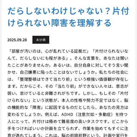
だらしないわけじゃない？片付
けられない障害を理解する
2025.09.28
未分類
「部屋が汚いのは、心が乱れている証拠だ」「片付けられないな
んて、だらしないにも程がある」。そんな言葉を、あなたは聞い
たことがありませんか。あるいは、自分自身に対してそう言い聞
かせ、自己嫌悪に陥ったことはないでしょうか。私たちの社会に
は、「整理整頓はできて当たり前」という根強い価値観が存在し
ます。だからこそ、その「当たり前」ができない人々は、意志が
弱い、怠けていると非難されがちです。しかし、もしその「片付
けられない」という状態が、本人の性格や努力不足ではなく、脳
の機能的な「障害」に起因するものだとしたら、あなたの見方は
変わるでしょうか。例えば、ADHD（注意欠如・多動症）を持つ
人にとって、片付けは極めて難易度の高いタスクです。どこから
手をつければいいか計画を立てられず、作業を始めてもすぐに注
意が逸れてしまう。これは、脳の前頭前野という、計画や実行を