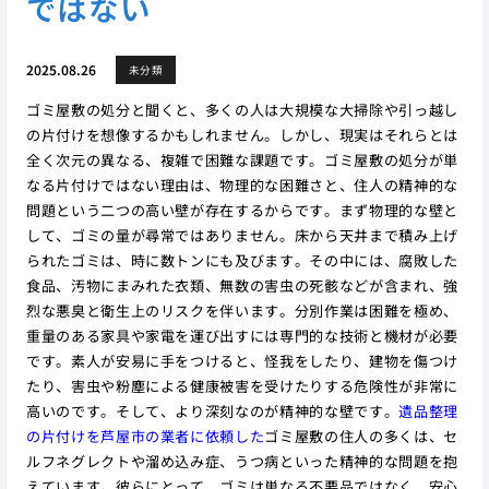
ではない
2025.08.26
未分類
ゴミ屋敷の処分と聞くと、多くの人は大規模な大掃除や引っ越し
の片付けを想像するかもしれません。しかし、現実はそれらとは
全く次元の異なる、複雑で困難な課題です。ゴミ屋敷の処分が単
なる片付けではない理由は、物理的な困難さと、住人の精神的な
問題という二つの高い壁が存在するからです。まず物理的な壁と
して、ゴミの量が尋常ではありません。床から天井まで積み上げ
られたゴミは、時に数トンにも及びます。その中には、腐敗した
食品、汚物にまみれた衣類、無数の害虫の死骸などが含まれ、強
烈な悪臭と衛生上のリスクを伴います。分別作業は困難を極め、
重量のある家具や家電を運び出すには専門的な技術と機材が必要
です。素人が安易に手をつけると、怪我をしたり、建物を傷つけ
たり、害虫や粉塵による健康被害を受けたりする危険性が非常に
高いのです。そして、より深刻なのが精神的な壁です。
遺品整理
の片付けを芦屋市の業者に依頼した
ゴミ屋敷の住人の多くは、セ
ルフネグレクトや溜め込み症、うつ病といった精神的な問題を抱
えています。彼らにとって、ゴミは単なる不要品ではなく、安心