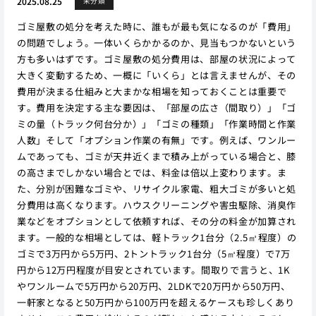
2025.08.25
未分類
ゴミ屋敷の処分を考えた時に、誰もが最も気になるのが「費用」
の問題でしょう。一体いくらかかるのか、見当もつかないという
方も多いはずです。ゴミ屋敷の処分費用は、部屋の状況によって
大きく変動するため、一概に「いくら」とは言えませんが、その
費用が決まる仕組みと大まかな相場を知っておくことは重要で
す。費用を決定する主な要因は、「部屋の広さ（間取り）」「ゴ
ミの量（トラック何台分か）」「ゴミの種類」「作業時間と作業
人数」そして「オプション作業の有無」です。例えば、ワンルー
ムであっても、ゴミが天井近くまで積み上がっている場合と、膝
の高さまでしかない場合とでは、料金は倍以上変わります。ま
た、分別が困難なゴミや、リサイクル家電、粗大ゴミが多いと処
分費用は高くなります。ハウスクリーニングや害虫駆除、消臭作
業などをオプションとして依頼すれば、その分の料金が加算され
ます。一般的な相場としては、軽トラック1台分（2.5㎥程度）の
ゴミで3万円から5万円、2トントラック1台分（5㎥程度）で7万
円から12万円程度が目安とされています。間取りで言うと、1K
やワンルームで5万円から20万円、2LDKで20万円から50万円、
一軒家となると50万円から100万円を超えるケースも珍しくあり