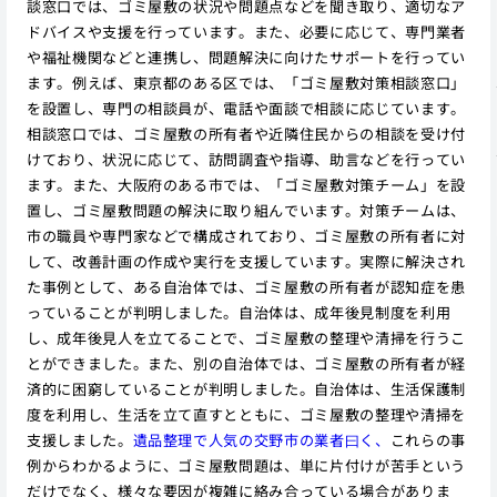
談窓口では、ゴミ屋敷の状況や問題点などを聞き取り、適切なア
ドバイスや支援を行っています。また、必要に応じて、専門業者
や福祉機関などと連携し、問題解決に向けたサポートを行ってい
ます。例えば、東京都のある区では、「ゴミ屋敷対策相談窓口」
を設置し、専門の相談員が、電話や面談で相談に応じています。
相談窓口では、ゴミ屋敷の所有者や近隣住民からの相談を受け付
けており、状況に応じて、訪問調査や指導、助言などを行ってい
ます。また、大阪府のある市では、「ゴミ屋敷対策チーム」を設
置し、ゴミ屋敷問題の解決に取り組んでいます。対策チームは、
市の職員や専門家などで構成されており、ゴミ屋敷の所有者に対
して、改善計画の作成や実行を支援しています。実際に解決され
た事例として、ある自治体では、ゴミ屋敷の所有者が認知症を患
っていることが判明しました。自治体は、成年後見制度を利用
し、成年後見人を立てることで、ゴミ屋敷の整理や清掃を行うこ
とができました。また、別の自治体では、ゴミ屋敷の所有者が経
済的に困窮していることが判明しました。自治体は、生活保護制
度を利用し、生活を立て直すとともに、ゴミ屋敷の整理や清掃を
支援しました。
遺品整理で人気の交野市の業者曰く、
これらの事
例からわかるように、ゴミ屋敷問題は、単に片付けが苦手という
だけでなく、様々な要因が複雑に絡み合っている場合がありま