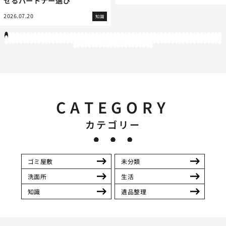
せるパートナー選び
2026.07.20
知識
1
2
3
4
5
6
7
8
9
10
11
12
13
14
15
16
17
18
19
20
21
22
23
24
25
26
27
28
29
30
31
32
33
34
35
36
37
38
39
40
41
42
43
44
45
46
47
48
49
50
51
52
53
54
55
56
57
58
59
60
61
62
63
64
65
66
67
68
69
70
71
72
73
74
75
76
77
78
79
80
81
82
83
84
85
86
87
88
89
90
91
92
93
94
95
96
97
98
99
100
101
102
103
104
105
106
107
108
109
110
111
112
113
114
115
116
117
118
119
12
121
122
123
124
125
126
127
128
129
130
131
132
133
134
135
136
137
138
139
140
141
142
CATEGORY
カテゴリー
ゴミ屋敷
未分類
洗面所
生活
知識
遺品整理