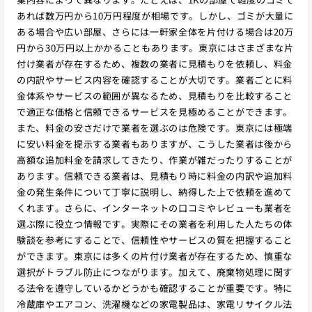
あれば数万円から10万円程度が相場です。しかし、ゴミが大量に
ある場合や広い部屋、さらには一軒家全体を片付ける場合は20万
円から30万円以上かかることもあります。東京にはさまざまな片
付け業者が存在するため、複数の業者に見積もりを依頼し、料金
の内訳やサービス内容を確認することが大切です。業者ごとに料
金体系やサービスの範囲が異なるため、見積もりを比較すること
で適正な価格と信頼できるサービスを見極めることができます。
また、料金の安さだけで業者を選ぶのは危険です。東京には極端
に安い料金を提示する業者もありますが、こうした業者は後から
高額な追加料金を請求してきたり、作業が雑だったりすることが
あります。信頼できる業者は、見積もり時に料金の内訳や追加料
金の発生条件について丁寧に説明し、納得した上で依頼を進めて
くれます。さらに、インターネットの口コミやレビューも業者を
選ぶ際に役立つ情報です。実際にその業者を利用した人たちの体
験談を参考にすることで、信頼性やサービスの質を把握すること
ができます。東京には多くの片付け業者が存在するため、慎重な
選択がトラブル防止につながります。加えて、廃棄物処理に関す
る法令を遵守しているかどうかも確認することが重要です。特に
冷蔵庫やエアコン、洗濯機などの家電製品は、家電リサイクル法