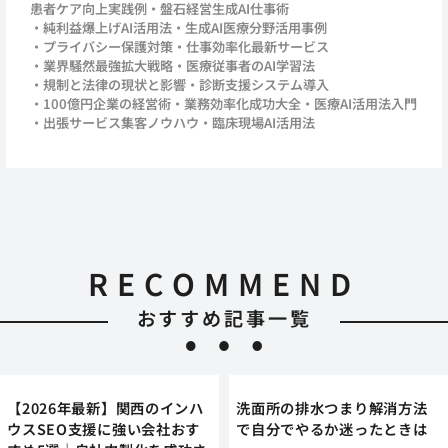
患者ケア向上実践例
盤石経営生成AI仕事術
純利益爆上げAI活用法
生成AI医療分野活用事例
プライバシー保護対策
仕事効率化最新サービス
業界騒然最強拡大戦略
医療従事者のAI学習法
規制と法律の現状と影響
診断支援システム導入
100億円企業の経営術
業務効率化成功大全
医療AI活用法入門
出張サービス集客ノウハウ
臨床現場AI活用法
RECOMMEND
おすすめ記事一覧
【2026年最新】関西のインハ
洗面所の排水つまり解消方法
ウスSEO支援に強い会社おす
で自分でやるか迷ったときは