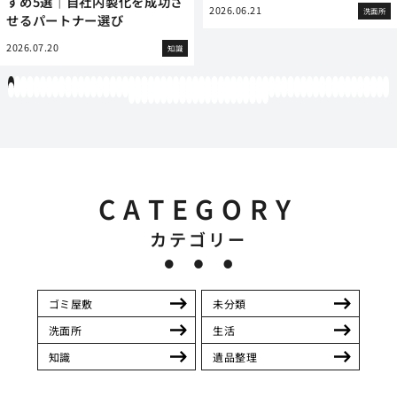
すめ5選｜自社内製化を成功さ
2026.06.21
洗面所
せるパートナー選び
2026.07.20
知識
1
2
3
4
5
6
7
8
9
10
11
12
13
14
15
16
17
18
19
20
21
22
23
24
25
26
27
28
29
30
31
32
33
34
35
36
37
38
39
40
41
42
43
44
45
46
47
48
49
50
51
52
53
54
55
56
57
58
59
60
61
62
63
64
65
66
67
68
69
70
71
72
73
74
75
76
77
78
79
80
81
82
83
84
85
86
87
88
89
90
91
92
93
94
95
96
97
98
99
100
101
102
103
104
105
106
107
108
109
110
111
112
113
114
115
116
117
118
119
12
121
122
123
124
125
126
127
128
129
130
131
132
133
134
135
136
137
138
139
140
141
142
CATEGORY
カテゴリー
ゴミ屋敷
未分類
洗面所
生活
知識
遺品整理