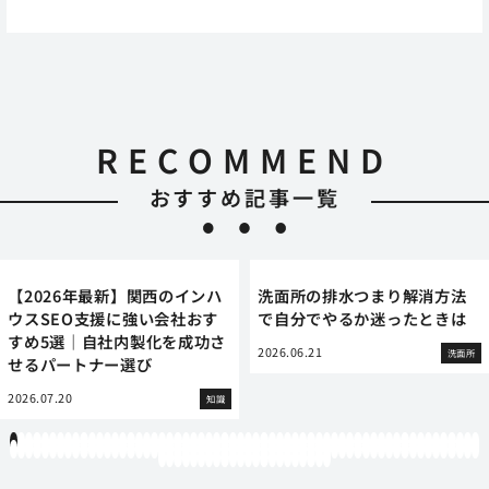
RECOMMEND
おすすめ記事一覧
【2026年最新】関西のインハ
洗面所の排水つまり解消方法
ウスSEO支援に強い会社おす
で自分でやるか迷ったときは
すめ5選｜自社内製化を成功さ
2026.06.21
洗面所
せるパートナー選び
2026.07.20
知識
1
2
3
4
5
6
7
8
9
10
11
12
13
14
15
16
17
18
19
20
21
22
23
24
25
26
27
28
29
30
31
32
33
34
35
36
37
38
39
40
41
42
43
44
45
46
47
48
49
50
51
52
53
54
55
56
57
58
59
60
61
62
63
64
65
66
67
68
69
70
71
72
73
74
75
76
77
78
79
80
81
82
83
84
85
86
87
88
89
90
91
92
93
94
95
96
97
98
99
100
101
102
103
104
105
106
107
108
109
110
111
112
113
114
115
116
117
118
119
12
121
122
123
124
125
126
127
128
129
130
131
132
133
134
135
136
137
138
139
140
141
142