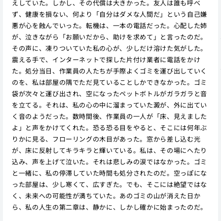
えしていた。しかし、その代償は大きかった。友人は誰も呼べ
ず、健康を損ない、何より「自分はダメな人間だ」という自己嫌
悪が心を蝕んでいった。転機は、一本の電話だった。心配した姉
が、泣きながら「お願いだから、助けを求めて」と言ったのだ。
その声に、凍りついていた私の心が、少しだけ溶けた気がした。
震える手で、インターネットで探した片付け業者に電話をかけ
た。処分当日、作業員の人たちが手際よくゴミを運び出していく
のを、私は部屋の隅でただ見ていることしかできなかった。ゴミ
袋が次々と運び出され、空になったペットボトルがガラガラと音
を立てる。それは、私の心の中に溜まっていた澱が、外に出てい
く音のようだった。数時間後、作業員の一人が「床、見えました
よ」と声をかけてくれた。恐る恐る目をやると、そこには何年ぶ
りかに見る、フローリングの木目があった。窓から差し込む光
が、床に反射してキラキラと輝いている。私は、その場にへたり
込み、声を上げて泣いた。それは悲しみの涙ではなかった。ゴミ
と一緒に、私の停滞していた時間も処分されたのだ。空っぽにな
った部屋は、少し寒くて、広すぎた。でも、そこには絶望ではな
く、未来への可能性が満ちていた。あのゴミの山が消えた日か
ら、私の人生の第二章は、静かに、しかし確かに始まったのだ。