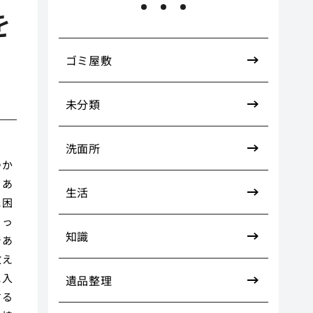
を
ゴミ屋敷
未分類
洗面所
つか
くあ
生活
に困
もっ
知識
であ
教え
に入
遺品整理
する