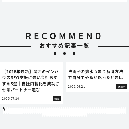
RECOMMEND
おすすめ記事一覧
【2026年最新】関西のインハ
洗面所の排水つまり解消方法
ウスSEO支援に強い会社おす
で自分でやるか迷ったときは
すめ5選｜自社内製化を成功さ
2026.06.21
洗面所
せるパートナー選び
2026.07.20
知識
1
2
3
4
5
6
7
8
9
10
11
12
13
14
15
16
17
18
19
20
21
22
23
24
25
26
27
28
29
30
31
32
33
34
35
36
37
38
39
40
41
42
43
44
45
46
47
48
49
50
51
52
53
54
55
56
57
58
59
60
61
62
63
64
65
66
67
68
69
70
71
72
73
74
75
76
77
78
79
80
81
82
83
84
85
86
87
88
89
90
91
92
93
94
95
96
97
98
99
100
101
102
103
104
105
106
107
108
109
110
111
112
113
114
115
116
117
118
119
12
121
122
123
124
125
126
127
128
129
130
131
132
133
134
135
136
137
138
139
140
141
142