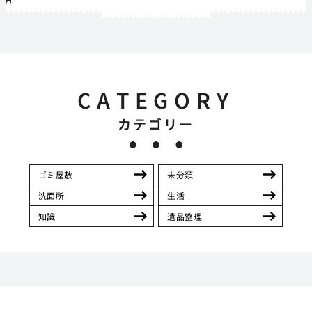
1
2
3
4
5
6
7
8
9
10
11
12
13
14
15
16
17
18
19
20
21
22
23
24
25
26
27
28
29
30
31
32
33
34
35
36
37
38
39
40
41
42
43
44
45
46
47
48
49
50
51
52
53
54
55
56
57
58
59
60
61
62
63
64
65
66
67
68
69
70
71
72
73
74
75
76
77
78
79
80
81
82
83
84
85
86
87
88
89
90
91
92
93
94
95
96
97
98
99
100
101
102
103
104
105
106
107
108
109
110
111
112
113
114
115
116
117
118
119
12
121
122
123
124
125
126
127
128
129
130
131
132
133
134
135
136
137
138
139
140
141
142
CATEGORY
カテゴリー
ゴミ屋敷
未分類
洗面所
生活
知識
遺品整理