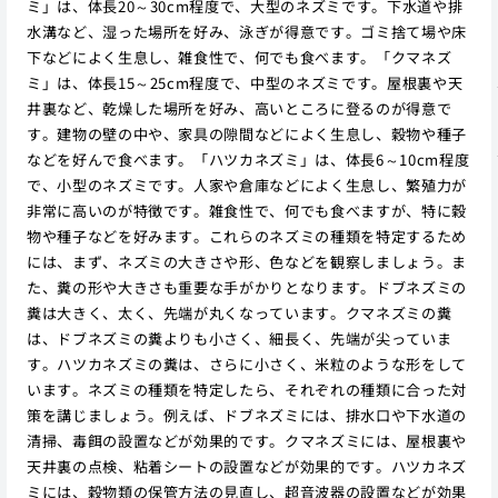
ミ」は、体長20～30cm程度で、大型のネズミです。下水道や排
水溝など、湿った場所を好み、泳ぎが得意です。ゴミ捨て場や床
下などによく生息し、雑食性で、何でも食べます。「クマネズ
ミ」は、体長15～25cm程度で、中型のネズミです。屋根裏や天
井裏など、乾燥した場所を好み、高いところに登るのが得意で
す。建物の壁の中や、家具の隙間などによく生息し、穀物や種子
などを好んで食べます。「ハツカネズミ」は、体長6～10cm程度
で、小型のネズミです。人家や倉庫などによく生息し、繁殖力が
非常に高いのが特徴です。雑食性で、何でも食べますが、特に穀
物や種子などを好みます。これらのネズミの種類を特定するため
には、まず、ネズミの大きさや形、色などを観察しましょう。ま
た、糞の形や大きさも重要な手がかりとなります。ドブネズミの
糞は大きく、太く、先端が丸くなっています。クマネズミの糞
は、ドブネズミの糞よりも小さく、細長く、先端が尖っていま
す。ハツカネズミの糞は、さらに小さく、米粒のような形をして
います。ネズミの種類を特定したら、それぞれの種類に合った対
策を講じましょう。例えば、ドブネズミには、排水口や下水道の
清掃、毒餌の設置などが効果的です。クマネズミには、屋根裏や
天井裏の点検、粘着シートの設置などが効果的です。ハツカネズ
ミには、穀物類の保管方法の見直し、超音波器の設置などが効果