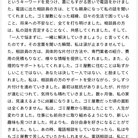
というキーワードを見つけ、藁にもすがる思いで電話をかけまし
た。電話に出た相談員の方は、とても親身になって私の話を聞い
てくれました。ゴミ屋敷になった経緯、日々の生活で困っている
こと、将来への不安など、全てを打ち明けました。相談員の方
は、私の話を否定することなく、共感してくれました。そして、
「一人で悩まずに、一緒に解決していきましょう」と言ってくれ
たのです。その言葉を聞いた瞬間、私は涙が止まりませんでし
た。相談員の方は、具体的な片付け方法や、専門業者の紹介、費
用の見積もりなど、様々な情報を提供してくれました。また、心
理的なサポートもしてくれました。ゴミ屋敷に住むことは恥ずか
しいことではない、あなたは決して一人ではない、と励ましてく
れました。私は、相談員の方のサポートを受けながら、少しずつ
片付けを進めていきました。最初は抵抗がありましたが、片付け
が進むにつれて、気持ちも晴れていきました。数ヶ月後、私の家
は、見違えるように綺麗になりました。ゴミ屋敷だった頃の面影
は全くありません。私は、ゴミ屋敷から脱出したことで、人生が
変わりました。仕事にも前向きに取り組めるようになり、新しい
趣味も見つけました。何よりも、自分自身を好きになることがで
きました。もし、あの時、電話相談をしていなかったら、私は今
もゴミ屋敷で苦しんでいたかもしれません。電話相談は、私にと