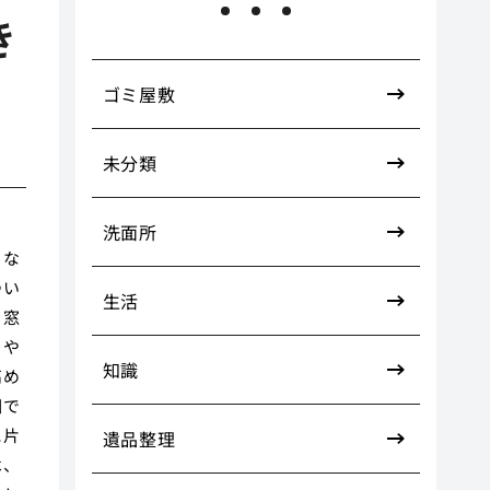
き
ゴミ屋敷
未分類
洗面所
まな
つい
生活
、窓
リや
知識
高め
因で
に片
遺品整理
は、