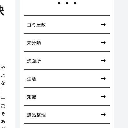
決
ゴミ屋敷
未分類
洗面所
理や
しよ
生活
身な
悩
知識
第一
自己
。そ
遺品整理
があ