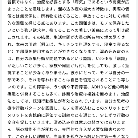
習慣ではなく、治療を必要とする「病気」であるという認識が広
まったことを意味します。溜め込み症の最大の特徴は、実際の価
値とは無関係に、所有物を捨てること、手放すことに対して持続
的な困難を感じる点にあります。この困難さは、モノを保存した
いという強い欲求や、捨てることへの著しい苦痛によって引き起
こされます。その結果、生活空間が大量の所有物で埋め尽くさ
れ、本来の用途（例えば、キッチンで料理をする、寝室で寝るな
ど）で部屋を使用することができなくなります。溜め込み症の人
は、自分の収集行動が問題であるという認識、いわゆる「病識」
が乏しいことが多く、家族や周囲が片付けを促しても、激しく抵
抗することが少なくありません。彼らにとって、モノは自分の一
部であり、それを奪われることは自己を否定されることにも等し
いのです。この障害は、うつ病や不安障害、ADHDなど他の精神
疾患と併発することも多く、診断や治療は複雑を極めます。治療
法としては、認知行動療法が有効とされています。自分の思考の
癖や行動パターンを認識し、モノを溜め込むことのメリットとデ
メリットを客観的に評価する訓練などを通じて、少しずつ行動の
変容を促していきます。溜め込み症は意志の弱さではありませ
ん。脳の機能不全が関わる、専門的な介入が必要な障害なので
す。この正しい理解が、当事者を孤立から救い出す第一歩となり