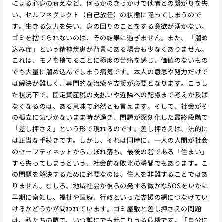
による心身の衰えなど、何らかのきっかけで他者との繋がりを失
い、セルフネグレクト（自己放任）の状態に陥ってしまうので
す。生きる気力を失い、身の回りのことをする意欲が湧かない。
ゴミを捨てられないのは、その結果に過ぎません。また、「溜め
込み症」という精神疾患が背景にある場合も少なくありません。
これは、モノを捨てることに極度の苦痛を感じ、価値のないもの
でも大量に溜め込んでしまう病気です。本人の意思や努力だけで
は解決が難しく、専門的な治療や支援が必要となります。こうし
た状況下で、固定資産税の支払いや近隣への配慮まで考えが及ば
なくなるのは、ある意味で必然とも言えます。そして、社会がそ
の孤立に気づかないまま時が過ぎ、問題が深刻化した最終段階で
「差し押さえ」という形で現れるのです。差し押さえは、法的に
は正当な手続きです。しかし、それは同時に、一人の人間が社会
のセーフティネットからこぼれ落ち、最後の砦である「住まい」
すら失ってしまうという、社会的な敗北の瞬間でもあります。こ
の問題を解決するために必要なのは、住人を非難することではあ
りません。むしろ、地域社会が彼らの発する微かなSOSをいかに
早期に察知し、福祉や医療、行政といった支援の網につなげてい
けるかどうかが問われています。ゴミ屋敷と差し押さえの問題
は、私たちの隣で、いつ誰にでも起こりうる危機です。「自分に