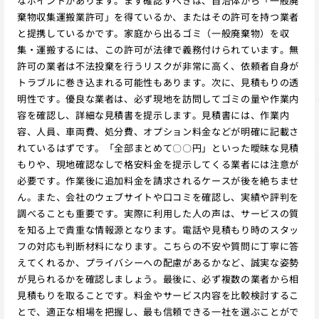
なポイントがあります。まず確認すべきは、自治体から「一般廃
棄物収集運搬業許可」を得ているか、またはその許可を持つ業者
と提携しているかです。家庭から出るゴミ（一般廃棄物）を収
集・運搬するには、この許可が法律で義務付けられています。無
許可の業者は不法投棄を行うリスクが非常に高く、依頼者自身が
トラブルに巻き込まれる可能性もあります。次に、見積もりの透
明性です。優良な業者は、必ず現地を訪問してゴミの量や作業内
容を確認し、詳細な見積書を提示します。見積書には、作業内
容、人員、車両費、処分費、オプション料金などが明確に記載さ
れているはずです。「全部まとめて〇〇円」といった曖昧な見積
もりや、現地確認なしで格安料金を提示してくる業者には注意が
必要です。作業後に追加料金を請求されるケースが後を絶ちませ
ん。また、会社のウェブサイトや口コミを確認し、実績や評判を
調べることも重要です。実際に利用した人の声は、サービスの質
を知る上で貴重な情報源となります。電話や見積もり時のスタッ
フの対応も判断材料になります。こちらの不安や質問に丁寧に答
えてくれるか、プライバシーへの配慮があるかなど、誠実な姿勢
が見られるかを確認しましょう。最後に、必ず複数の業者から相
見積もりを取ることです。料金やサービス内容を比較検討するこ
とで、適正な相場を把握し、最も信頼できる一社を選ぶことがで