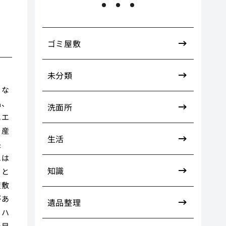
ゴミ屋敷
未分類
。な
品、
洗面所
ハエ
を産
生活
長
エは
知識
こと
屋敷
があ
遺品整理
、ハ
た目