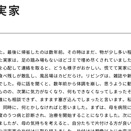
実家
た。最後に帰省したのは数年前。その時はまだ、物が少し多い
た実家は、足の踏み場もないほどゴミで埋め尽くされていまし
を心配して連絡を取ると、どうも様子がおかしい。慌てて実家
食べ残しが散乱し、風呂場はカビだらけ。リビングは、雑誌や
でした。母に話を聞くと、数年前から体調を崩し、思うように
ものの、次第に気力がなくなり、何もできなくなってしまった
誰にも相談できず、ますます塞ぎ込んでしまったと言います。
、同時に、何とかしなければと思いました。まずは、母を病院
度のうつ病と診断され、治療を開始することになりました。次
ましたが、母の気持ちを考えると、自分たちで片付ける方が良
なで実家の片付けに取り組みました。片付けは想像以上に大変