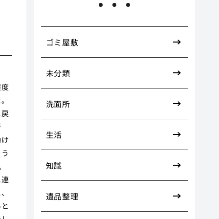
ゴミ屋敷
未分類
程度
た。
洗面所
に戻
新
生活
動け
そう
知識
私
に連
に、
遺品整理
いと
でし