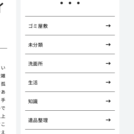
イ
ゴミ屋敷
未分類
洗面所
てい
複雑
生活
、孤
であ
も手
知識
ので
以上
遺品整理
すこ
考え