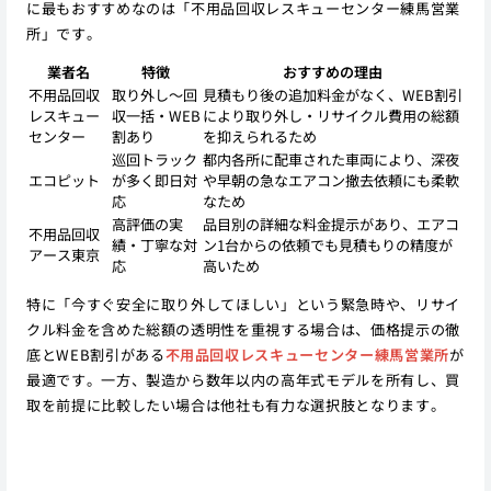
に最もおすすめなのは「不用品回収レスキューセンター練馬営業
所」です。
業者名
特徴
おすすめの理由
不用品回収
取り外し〜回
見積もり後の追加料金がなく、WEB割引
レスキュー
収一括・WEB
により取り外し・リサイクル費用の総額
センター
割あり
を抑えられるため
巡回トラック
都内各所に配車された車両により、深夜
エコピット
が多く即日対
や早朝の急なエアコン撤去依頼にも柔軟
応
なため
高評価の実
品目別の詳細な料金提示があり、エアコ
不用品回収
績・丁寧な対
ン1台からの依頼でも見積もりの精度が
アース東京
応
高いため
特に「今すぐ安全に取り外してほしい」という緊急時や、リサイ
クル料金を含めた総額の透明性を重視する場合は、価格提示の徹
底とWEB割引がある
不用品回収レスキューセンター練馬営業所
が
最適です。一方、製造から数年以内の高年式モデルを所有し、買
取を前提に比較したい場合は他社も有力な選択肢となります。