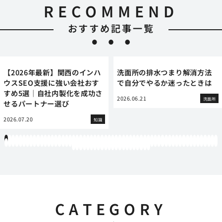
RECOMMEND
おすすめ記事一覧
【2026年最新】関西のインハ
洗面所の排水つまり解消方法
ウスSEO支援に強い会社おす
で自分でやるか迷ったときは
すめ5選｜自社内製化を成功さ
2026.06.21
洗面所
せるパートナー選び
2026.07.20
知識
1
2
3
4
5
6
7
8
9
10
11
12
13
14
15
16
17
18
19
20
21
22
23
24
25
26
27
28
29
30
31
32
33
34
35
36
37
38
39
40
41
42
43
44
45
46
47
48
49
50
51
52
53
54
55
56
57
58
59
60
61
62
63
64
65
66
67
68
69
70
71
72
73
74
75
76
77
78
79
80
81
82
83
84
85
86
87
88
89
90
91
92
93
94
95
96
97
98
99
100
101
102
103
104
105
106
107
108
109
110
111
112
113
114
115
116
117
118
119
12
121
122
123
124
125
126
127
128
129
130
131
132
133
134
135
136
137
138
139
140
141
142
CATEGORY