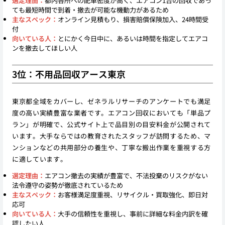
選定理由：
都内各所への配車密度が高く、エアコン1台の回収であっ
ても最短時間で到着・撤去が可能な機動力があるため
主なスペック：
オンライン見積もり、損害賠償保険加入、24時間受
付
向いている人：
とにかく今日中に、あるいは時間を指定してエアコ
ンを撤去してほしい人
3位：不用品回収アース東京
東京都全域をカバーし、ゼネラルリサーチのアンケートでも満足
度の高い実績豊富な業者です。エアコン回収においても「単品プ
ラン」が明確で、公式サイト上で品目別の目安料金が公開されて
います。大手ならではの教育されたスタッフが訪問するため、マ
ンションなどの共用部分の養生や、丁寧な搬出作業を重視する方
に適しています。
選定理由：
エアコン撤去の実績が豊富で、不法投棄のリスクがない
法令遵守の姿勢が徹底されているため
主なスペック：
お客様満足度重視、リサイクル・買取強化、即日対
応可
向いている人：
大手の信頼性を重視し、事前に詳細な料金内訳を確
認したい人