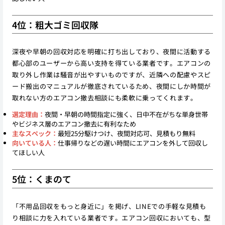
4位：粗大ゴミ回収隊
深夜や早朝の回収対応を明確に打ち出しており、夜間に活動する
都心部のユーザーから高い支持を得ている業者です。エアコンの
取り外し作業は騒音が出やすいものですが、近隣への配慮やスピ
ード搬出のマニュアルが徹底されているため、夜間にしか時間が
取れない方のエアコン撤去相談にも柔軟に乗ってくれます。
選定理由：
夜間・早朝の時間指定に強く、日中不在がちな単身世帯
やビジネス層のエアコン撤去に有利なため
主なスペック：
最短25分駆けつけ、夜間対応可、見積もり無料
向いている人：
仕事帰りなどの遅い時間にエアコンを外して回収し
てほしい人
5位：くまのて
「不用品回収をもっと身近に」を掲げ、LINEでの手軽な見積も
り相談に力を入れている業者です。エアコン回収においても、型