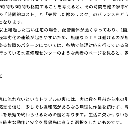
2時間も3時間も格闘することを考えると、その時間を他の家事
の「時間的コスト」と「失敗した際のリスク」のバランスをど
となります。
年以上経過した古い住宅の場合、配管自体が脆くなっており、1箇
経年劣化の連鎖が起きやすいため、無理なＤＩＹは避けるのが
ある故障のパターンについては、各地で修理対応を行っている
行っている水道修理センターのような業者のページを見ると、
６
急に流れないというトラブルの裏には、実は数ヶ月前から水の
感覚を信じ、少しでも違和感があるなら無理に作業を続けず、
ルを最短で終わらせるための鍵となります。生活に欠かせない
る確実な動作と安全を最優先に考えた選択をしたいものです。