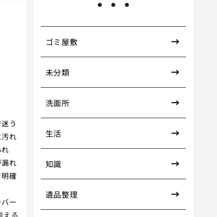
る
ゴミ屋敷
未分類
洗面所
で迷う
生活
に汚れ
あれ
が漏れ
知識
き明確
遺品整理
ラバー
揃える